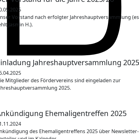
0.05.2025
nser Vorstand nach erfolgter Jahreshauptversammlung (es
ehlt Jasmin H.).
Einladung Jahreshauptversammlung 202
6.04.2025
ie Mitglieder des Fördervereins sind eingeladen zur
ahreshauptversammlung 2025.
Ankündigung Ehemaligentreffen 2025
1.11.2024
nkündigung des Ehemaligentreffens 2025 über Newsletter-
erteiler und im Kalender.