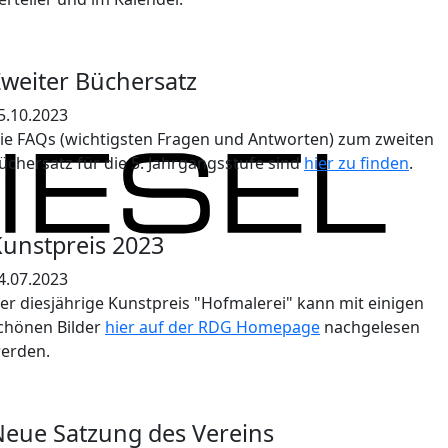
weiter Büchersatz
5.10.2023
ie FAQs (wichtigsten Fragen und Antworten) zum zweiten
üchersatz für die 5. Jahrgangsstufe sind
hier zu finden
.
unstpreis 2023
4.07.2023
er diesjährige Kunstpreis "Hofmalerei" kann mit einigen
chönen Bilder
hier auf der RDG Homepage
nachgelesen
erden.
eue Satzung des Vereins