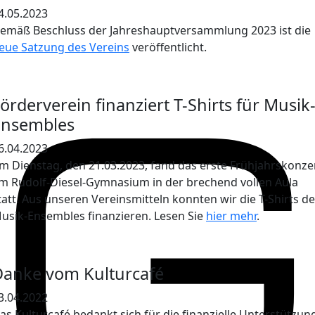
4.05.2023
emäß Beschluss der Jahreshauptversammlung 2023 ist die
eue Satzung des Vereins
veröffentlicht.
örderverein finanziert T-Shirts für Musik
Ensembles
6.04.2023
m Dienstag, den 21.03.2023, fand das erste Frühjahrskonze
m Rudolf-Diesel-Gymnasium in der brechend vollen Aula
tatt. Aus unseren Vereinsmitteln konnten wir die T-Shirts de
usik-Ensembles finanzieren. Lesen Sie
hier mehr
.
Danke vom Kulturcafé
3.04.2022
as Kulturcafé bedankt sich für die finanzielle Unterstützun