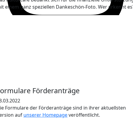
it einem ganz speziellen Dankeschön-Foto. Wer erkennt es
Formulare Förderanträge
3.03.2022
ie Formulare der Förderanträge sind in ihrer aktuellsten
ersion auf
unserer Homepage
veröffentlicht.