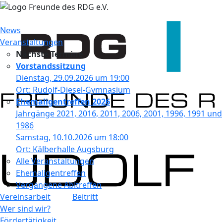
News
Veranstaltungen
2
Nächste Termine
Vorstandssitzung
Dienstag, 29.09.2026 um 19:00
Ort: Rudolf-Diesel-Gymnasium
Ehemaligentreffen 2026
Jahrgänge 2021, 2016, 2011, 2006, 2001, 1996, 1991 und
1986
Samstag, 10.10.2026 um 18:00
Ort: Kälberhalle Augsburg
Alle Veranstaltungen
Ehemaligentreffen
Vergangene Abitreffen
Vereinsarbeit
Beitritt
Wer sind wir?
Fördertätigkeit