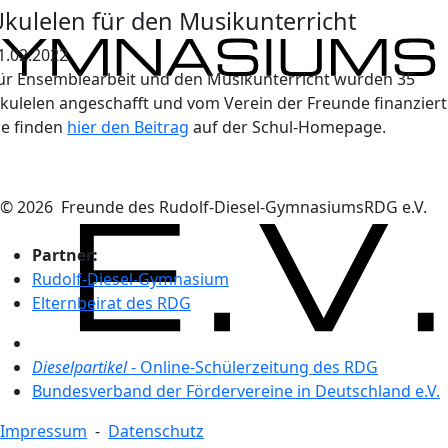
kulelen für den Musikunterricht
1.02.2022
ür Ensemblearbeit und den Musikunterricht wurden 35
kulelen angeschafft und vom Verein der Freunde finanziert
ie finden
hier den Beitrag
auf der Schul-Homepage.
© 2026 Freunde des
Rudolf-Diesel-Gymnasiums
RDG
e.V.
Partner:
Rudolf-Diesel-Gymnasium
Elternbeirat des RDG
Dieselpartikel
- Online-Schülerzeitung des RDG
Bundesverband der Fördervereine in Deutschland e.V.
Impressum
-
Datenschutz