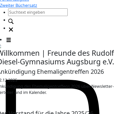
Zweiter Büchersatz
Willkommen | Freunde des Rudolf
Diesel-Gymnasiums Augsburg e.V
Ankündigung Ehemaligentreffen 2026
2.12.2025
nkündigung des Ehemaligentreffens 2026 über Newsletter-
erteiler und im Kalender.
er Vorstand für die Jahre 2025/26